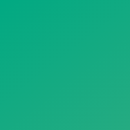
遥想公瑾当年，小乔初嫁了，雄姿英发。
羽扇纶巾，谈笑间，樯橹灰飞烟灭。
故国神游，多情应笑我，早生华发。
人生如梦，一尊还酹江月。